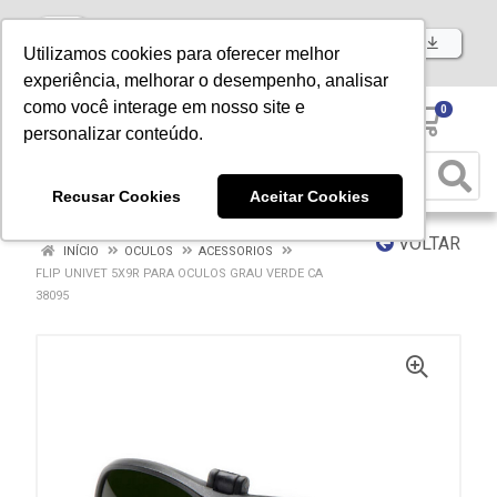
Baixe já nosso APP
Utilizamos cookies para oferecer melhor
experiência, melhorar o desempenho, analisar
como você interage em nosso site e
0
personalizar conteúdo.
Recusar Cookies
Aceitar Cookies
VOLTAR
INÍCIO
OCULOS
ACESSORIOS
FLIP UNIVET 5X9R PARA OCULOS GRAU VERDE CA
38095