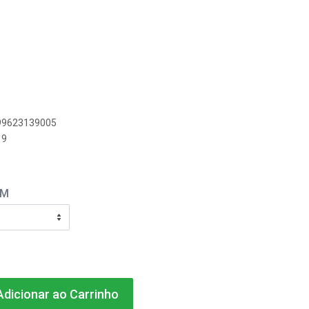
899623139005
19
EM
dicionar ao Carrinho