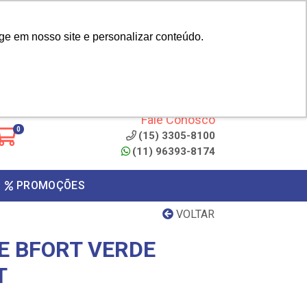
|
cliente? - Cadastrar
Área do Representante
ge em nosso site e personalizar conteúdo.
 de
Clique aqui para copiar o
código
ONTO
Fale Conosco
0
(15) 3305-8100
(11) 96393-8174
PROMOÇÕES
VOLTAR
TE BFORT VERDE
T