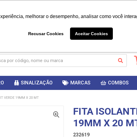
|
Já é cliente? - Entrar
Não é 
experiência, melhorar o desempenho, analisar como você intera
10%
PRIMEIRACOMPRA
 cupom
para
DESC
ganhar
Recusar Cookies
Aceitar Cookies
RO
SINALIZAÇÃO
MARCAS
COMBOS
RT VERDE 19MM X 20 MT
FITA ISOLAN
19MM X 20 M
232619