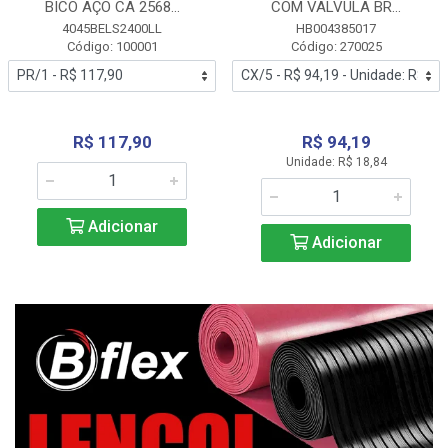
BICO AÇO CA 2568...
COM VALVULA BR...
4045BELS2400LL
HB004385017
Código: 100001
Código: 270025
R$ 117,90
R$ 94,19
Unidade: R$ 18,84
Adicionar
Adicionar