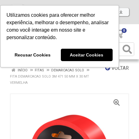
Baixe já nosso APP
Utilizamos cookies para oferecer melhor
experiência, melhorar o desempenho, analisar
como você interage em nosso site e
0
personalizar conteúdo.
Recusar Cookies
Aceitar Cookies
VOLTAR
INÍCIO
FITAS
DEMARCACAO SOLO
FITA DEMARCACAO SOLO 3M 471 50 MM X 30 MT
VERMELHA