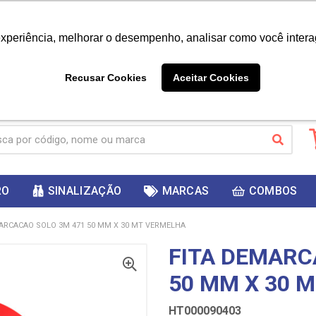
|
Já é cliente? - Entrar
Não é 
experiência, melhorar o desempenho, analisar como você intera
10%
PRIMEIRACOMPRA
 cupom
para
DESC
ganhar
Recusar Cookies
Aceitar Cookies
RO
SINALIZAÇÃO
MARCAS
COMBOS
ARCACAO SOLO 3M 471 50 MM X 30 MT VERMELHA
FITA DEMARC
50 MM X 30 
HT000090403