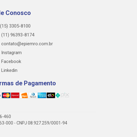
le Conosco
(15) 3305-8100
(11) 96393-8174
contato@epiemro.com.br
Instagram
Facebook
Linkedin
rmas de Pagamento
76-460
3.063-000 - CNPJ 08.927.259/0001-94