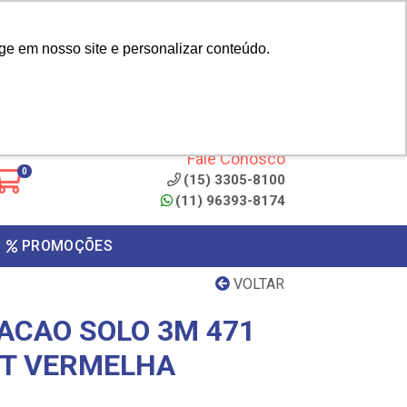
|
cliente? - Cadastrar
Área do Representante
ge em nosso site e personalizar conteúdo.
 de
Clique aqui para copiar o
código
ONTO
Fale Conosco
0
(15) 3305-8100
(11) 96393-8174
PROMOÇÕES
VOLTAR
ACAO SOLO 3M 471
MT VERMELHA