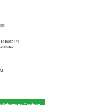
403
891040050420
1040050420
EM
dicionar ao Carrinho