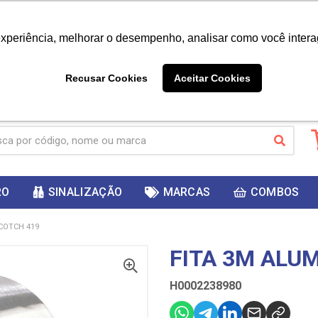
|
Já é cliente? - Entrar
Não é 
experiência, melhorar o desempenho, analisar como você intera
10%
PRIMEIRACOMPRA
 cupom
para
DESC
ganhar
Recusar Cookies
Aceitar Cookies
RO
SINALIZAÇÃO
MARCAS
COMBOS
COTCH 419
FITA 3M ALU
H0002238980