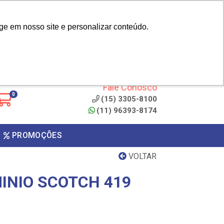
|
cliente? - Cadastrar
Área do Representante
ge em nosso site e personalizar conteúdo.
 de
Clique aqui para copiar o
código
ONTO
Fale Conosco
0
(15) 3305-8100
(11) 96393-8174
PROMOÇÕES
VOLTAR
MINIO SCOTCH 419