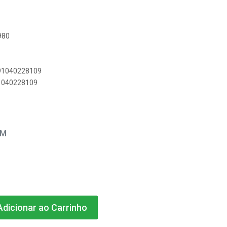
980
891040228109
91040228109
EM
dicionar ao Carrinho