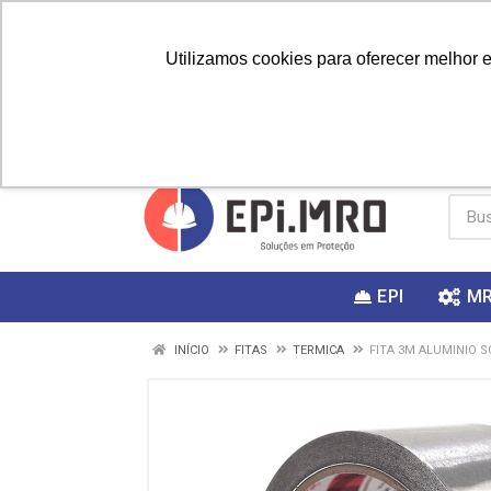
Utilizamos cookies para oferecer melhor 
PRIMEIRA
Vai fazer a
Utilize o
COMPRA?
EPI
M
INÍCIO
FITAS
TERMICA
FITA 3M ALUMINIO S