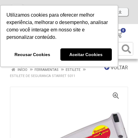
Baixe já nosso APP
Utilizamos cookies para oferecer melhor
experiência, melhorar o desempenho, analisar
como você interage em nosso site e
0
personalizar conteúdo.
Recusar Cookies
Aceitar Cookies
VOLTAR
INÍCIO
FERRAMENTAS
ESTILETE
ESTILETE DE SEGURANCA STARRET S011