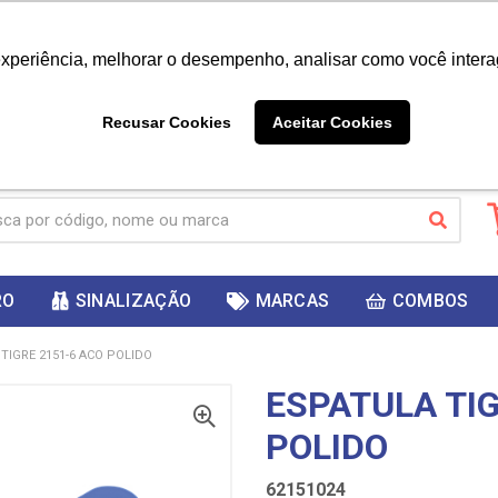
|
Já é cliente? - Entrar
Não é 
experiência, melhorar o desempenho, analisar como você intera
10%
PRIMEIRACOMPRA
 cupom
para
DESC
ganhar
Recusar Cookies
Aceitar Cookies
RO
SINALIZAÇÃO
MARCAS
COMBOS
TIGRE 2151-6 ACO POLIDO
ESPATULA TIG
POLIDO
62151024