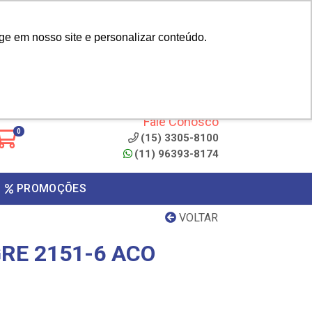
|
cliente? - Cadastrar
Área do Representante
ge em nosso site e personalizar conteúdo.
 de
Clique aqui para copiar o
código
ONTO
Fale Conosco
0
(15) 3305-8100
(11) 96393-8174
PROMOÇÕES
VOLTAR
RE 2151-6 ACO