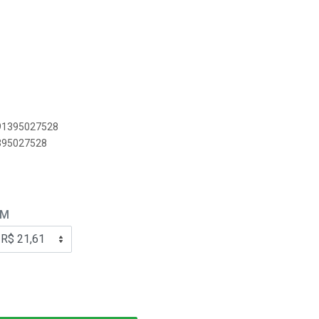
891395027528
1395027528
EM