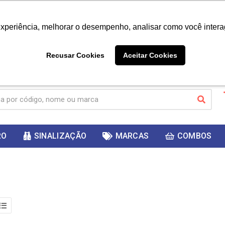
|
Já é cliente? - Entrar
Não é 
experiência, melhorar o desempenho, analisar como você intera
10%
PRIMEIRACOMPRA
 cupom
para
DESC
ganhar
Recusar Cookies
Aceitar Cookies
RO
SINALIZAÇÃO
MARCAS
COMBOS