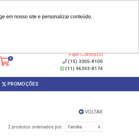
|
cliente? - Cadastrar
Área do Representante
ge em nosso site e personalizar conteúdo.
 de
Clique aqui para copiar o
código
ONTO
Fale Conosco
0
(15) 3305-8100
(11) 96393-8174
PROMOÇÕES
VOLTAR
2 produtos ordenados por: