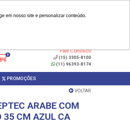
|
cliente? - Cadastrar
Área do Representante
ge em nosso site e personalizar conteúdo.
 de
Clique aqui para copiar o
código
ONTO
Fale Conosco
0
(15) 3305-8100
(11) 96393-8174
PROMOÇÕES
VOLTAR
EPTEC ARABE COM
 35 CM AZUL CA