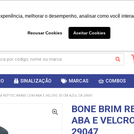
|
Já é cliente? - Entrar
Não é 
experiência, melhorar o desempenho, analisar como você intera
10%
PRIMEIRACOMPRA
 cupom
para
DESC
ganhar
Recusar Cookies
Aceitar Cookies
RO
SINALIZAÇÃO
MARCAS
COMBOS
M REPTEC ARABE COM ABA E VELCRO 35 CM AZUL CA 29047
BONE BRIM R
ABA E VELCRO
29047