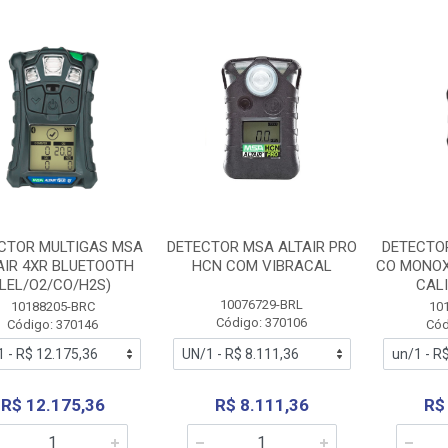
CTOR MULTIGAS MSA
DETECTOR MSA ALTAIR PRO
DETECTOR
AIR 4XR BLUETOOTH
HCN COM VIBRACAL
CO MONOX
(LEL/O2/CO/H2S)
CAL
10076729-BRL
10188205-BRC
10
Código: 370106
Código: 370146
Cód
R$ 12.175,36
R$ 8.111,36
R$