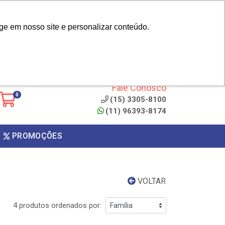
|
cliente? - Cadastrar
Área do Representante
ge em nosso site e personalizar conteúdo.
 de
Clique aqui para copiar o
código
ONTO
Fale Conosco
0
(15) 3305-8100
(11) 96393-8174
PROMOÇÕES
VOLTAR
4 produtos ordenados por: