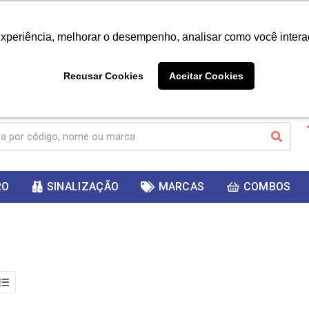
|
Já é cliente? - Entrar
Não é 
experiência, melhorar o desempenho, analisar como você intera
10%
PRIMEIRACOMPRA
 cupom
para
DESC
ganhar
Recusar Cookies
Aceitar Cookies
RO
SINALIZAÇÃO
MARCAS
COMBOS