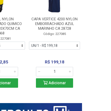
L NYLON
CAPA VERTICE 4200 NYLON
JARDINEIR
DO QUIMICO
EMBORRACHADO AZUL
NYLON EMB
20X70CM CA
MARINHO CA 28728
SANEAMEN
468
AMARE
Código: 227085
 227081
Código:
2,85
R$ 199,18
R$ 24
cionar
Adicionar
Adic