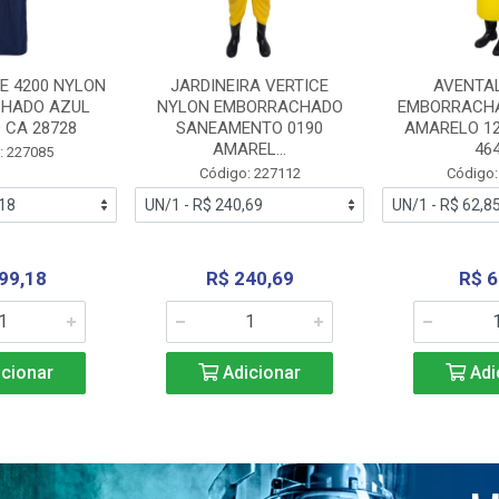
E 4200 NYLON
JARDINEIRA VERTICE
AVENTA
HADO AZUL
NYLON EMBORRACHADO
EMBORRACHA
 CA 28728
SANEAMENTO 0190
AMARELO 1
AMAREL...
46
: 227085
Código: 227112
Código:
99,18
R$ 240,69
R$ 6
cionar
Adicionar
Adi