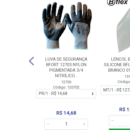
 BORRACHA
LUVA DE SEGURANÇA
LENCOL 
FLEX SEM LONA
BFORT 12703 NYLON
SILICONE BF
2,0X1000MM
PIGMENTADA 3/4
BRANCO 0
NITRÍLICO...
1179
15
: 151179
Código
12703
Código: 120702
70,66
R$ 1
R$ 14,68