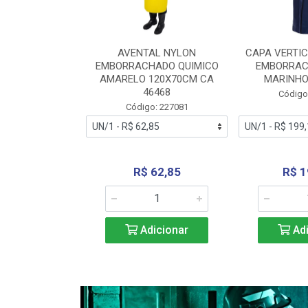
RA VERTICE
AVENTAL NYLON
CAPA VERTIC
BORRACHADO
EMBORRACHADO QUIMICO
EMBORRAC
ENTO 0190
AMARELO 120X70CM CA
MARINHO
REL...
46468
Código
: 227112
Código: 227081
240,69
R$ 62,85
R$ 1
icionar
Adicionar
Adi