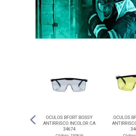
CULES 40CM
OCULOS BFORT BOSSY
OCULOS B
RO E 4,5M
ANTIRRISCO INCOLOR CA
ANTIRRISC
RIMENTO
34674
34
2D4045E
Código: 130616
Código