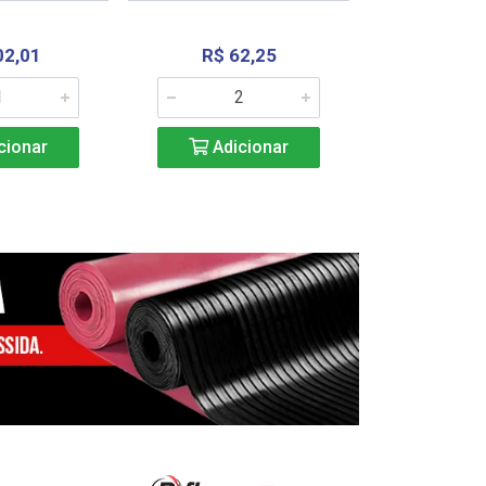
02,01
R$ 62,25
R$ 2.4
cionar
Adicionar
Adic