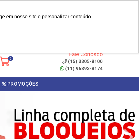
|
cliente? - Cadastrar
Área do Representante
ge em nosso site e personalizar conteúdo.
 de
Clique aqui para copiar o
código
ONTO
Fale Conosco
0
(15) 3305-8100
(11) 96393-8174
PROMOÇÕES