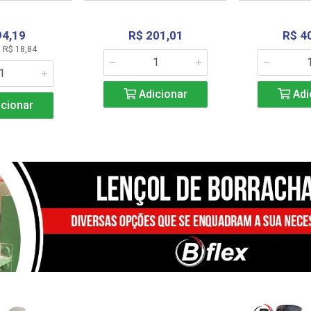
94,19
R$ 201,01
R$ 4
 R$ 18,84
Adicionar
Adi
cionar