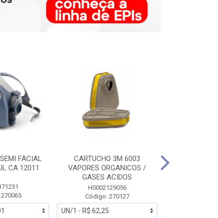
SEMI FACIAL
CARTUCHO 3M 6003
MASCARA FAC
UL CA 12011
VAPORES ORGANICOS /
3M 6700 P
GASES ACIDOS
371231
HB0043
H0002129056
 270065
Código:
Código: 270127