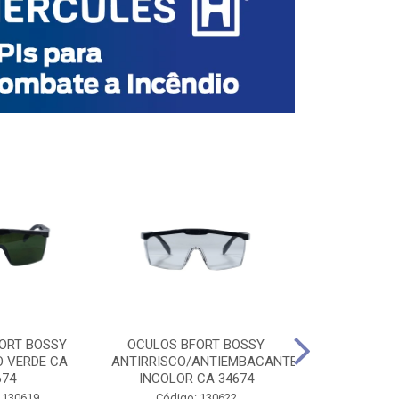
ORT BOSSY
OCULOS BFORT BOSSY
OCULOS BF
O VERDE CA
ANTIRRISCO/ANTIEMBACANTE
ANTIRRISCO/
674
INCOLOR CA 34674
VERDE C
 130619
Código: 130622
Código: