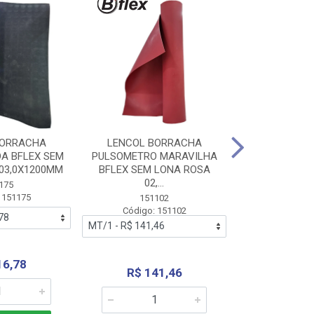
BORRACHA
LENCOL BORRACHA
LENCOL B
A BFLEX SEM
PULSOMETRO MARAVILHA
PULSOMETRO
03,0X1200MM
BFLEX SEM LONA ROSA
LONA B
02,...
02,0X1
175
 151175
151102
151
Código: 151102
Código:
16,78
R$ 141,46
R$ 14