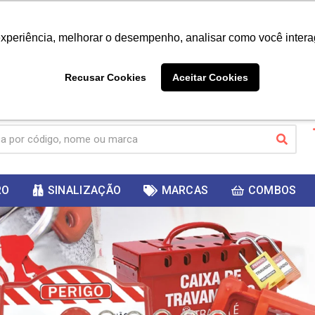
|
Já é cliente? - Entrar
Não é 
experiência, melhorar o desempenho, analisar como você intera
10%
PRIMEIRACOMPRA
 cupom
para
DESC
ganhar
Recusar Cookies
Aceitar Cookies
RO
SINALIZAÇÃO
MARCAS
COMBOS