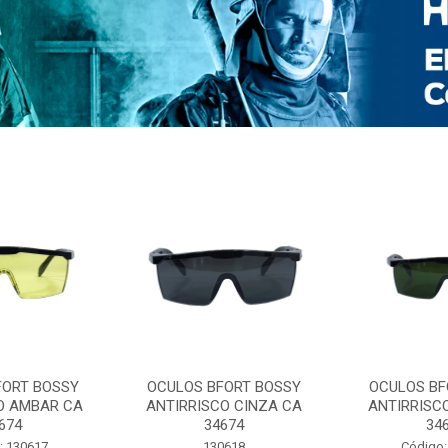
FORT BOSSY
OCULOS BFORT BOSSY
OCULOS BF
O AMBAR CA
ANTIRRISCO CINZA CA
ANTIRRISC
674
34674
34
: 130617
130618
Código: