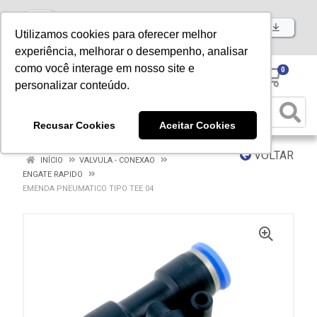
Baixe já nosso APP
Utilizamos cookies para oferecer melhor
experiência, melhorar o desempenho, analisar
como você interage em nosso site e
0
personalizar conteúdo.
Recusar Cookies
Aceitar Cookies
VOLTAR
INÍCIO
VALVULA - CONEXAO
ENGATE RAPIDO
EMENDA PNEUMATICO TIPO TEE 04