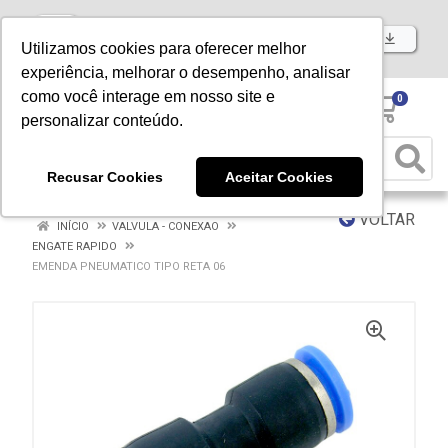
Baixe já nosso APP
Utilizamos cookies para oferecer melhor
experiência, melhorar o desempenho, analisar
como você interage em nosso site e
0
personalizar conteúdo.
Recusar Cookies
Aceitar Cookies
VOLTAR
INÍCIO
VALVULA - CONEXAO
ENGATE RAPIDO
EMENDA PNEUMATICO TIPO RETA 06