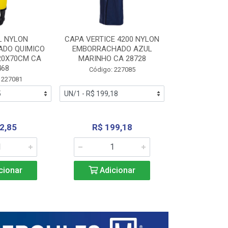
L NYLON
CAPA VERTICE 4200 NYLON
JARDINEIR
DO QUIMICO
EMBORRACHADO AZUL
NYLON EMB
20X70CM CA
MARINHO CA 28728
SANEAMEN
468
AMARE
Código: 227085
 227081
Código:
2,85
R$ 199,18
R$ 24
cionar
Adicionar
Adic