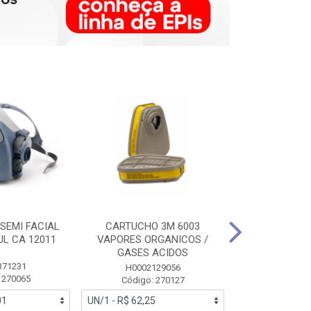
SEMI FACIAL
CARTUCHO 3M 6003
MASCARA FAC
UL CA 12011
VAPORES ORGANICOS /
3M 6700 P
GASES ACIDOS
371231
HB0043
H0002129056
 270065
Código:
Código: 270127