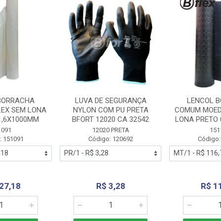
BORRACHA
LUVA DE SEGURANÇA
LENCOL 
LEX SEM LONA
NYLON COM PU PRETA
COMUM MOED
1,6X1000MM
BFORT 12020 CA 32542
LONA PRETO 
1091
12020 PRETA
151
: 151091
Código: 120692
Código:
27,18
R$ 3,28
R$ 1