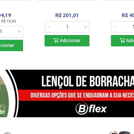
94,19
R$ 201,01
R$ 4
 R$ 18,84
Adicionar
Adi
cionar