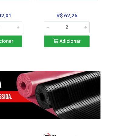
02,01
R$ 62,25
R$ 2.4
cionar
Adicionar
Adic