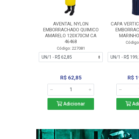
RA VERTICE
AVENTAL NYLON
CAPA VERTIC
BORRACHADO
EMBORRACHADO QUIMICO
EMBORRAC
ENTO 0190
AMARELO 120X70CM CA
MARINHO
REL...
46468
Código
: 227112
Código: 227081
240,69
R$ 62,85
R$ 1
icionar
Adicionar
Adi