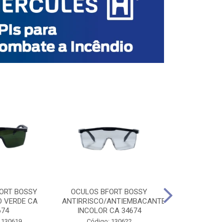
ORT BOSSY
OCULOS BFORT BOSSY
OCULOS BF
O VERDE CA
ANTIRRISCO/ANTIEMBACANTE
ANTIRRISCO/
674
INCOLOR CA 34674
VERDE C
 130619
Código: 130622
Código: