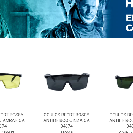
FORT BOSSY
OCULOS BFORT BOSSY
OCULOS BF
O AMBAR CA
ANTIRRISCO CINZA CA
ANTIRRISC
674
34674
34
: 130617
130618
Código: