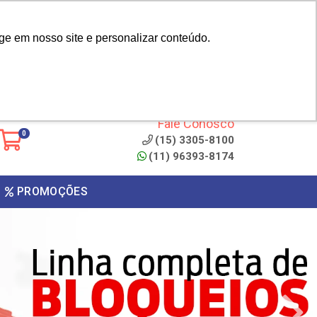
|
cliente? - Cadastrar
Área do Representante
ge em nosso site e personalizar conteúdo.
 de
Clique aqui para copiar o
código
ONTO
Fale Conosco
0
(15) 3305-8100
(11) 96393-8174
PROMOÇÕES