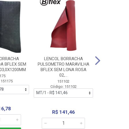
BORRACHA
LENCOL BORRACHA
LENCOL B
A BFLEX SEM
PULSOMETRO MARAVILHA
PULSOMETRO
03,0X1200MM
BFLEX SEM LONA ROSA
LONA B
02,...
02,0X1
175
 151175
151102
151
Código: 151102
Código:
16,78
R$ 141,46
R$ 14