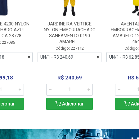
E 4200 NYLON
JARDINEIRA VERTICE
AVENTA
HADO AZUL
NYLON EMBORRACHADO
EMBORRACHA
 CA 28728
SANEAMENTO 0190
AMARELO 1
AMAREL...
46
: 227085
Código: 227112
Código:
99,18
R$ 240,69
R$ 6
cionar
Adicionar
Adi