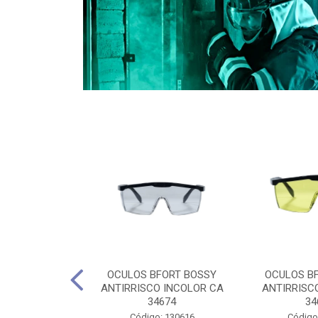
CULES 40CM
OCULOS BFORT BOSSY
OCULOS B
RO E 4,5M
ANTIRRISCO INCOLOR CA
ANTIRRISC
RIMENTO
34674
34
2D4045E
Código: 130616
Código