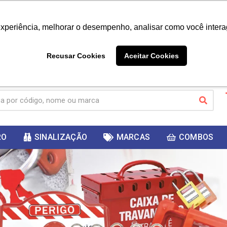
|
Já é cliente? - Entrar
Não é 
experiência, melhorar o desempenho, analisar como você intera
10%
PRIMEIRACOMPRA
 cupom
para
DESC
ganhar
Recusar Cookies
Aceitar Cookies
RO
SINALIZAÇÃO
MARCAS
COMBOS