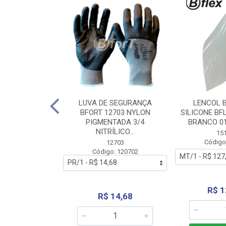
 BORRACHA
LUVA DE SEGURANÇA
LENCOL 
FLEX SEM LONA
BFORT 12703 NYLON
SILICONE BF
2,0X1000MM
PIGMENTADA 3/4
BRANCO 0
NITRÍLICO...
1179
15
: 151179
Código
12703
Código: 120702
70,66
R$ 1
R$ 14,68