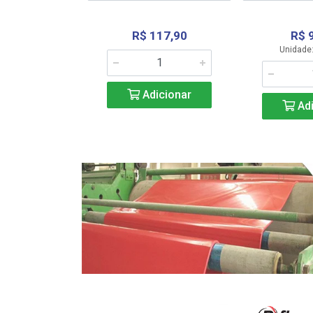
R$ 117,90
R$ 
331,36
Unidade:
Adicionar
icionar
Adi