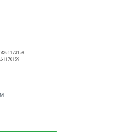
898261170159
8261170159
EM