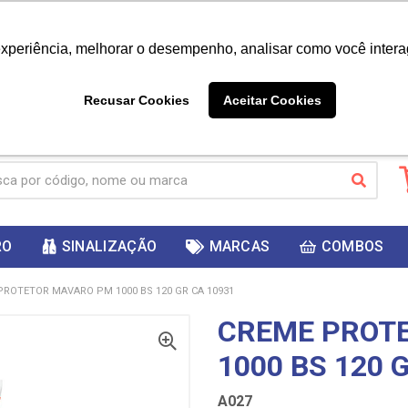
|
Já é cliente? - Entrar
Não é 
experiência, melhorar o desempenho, analisar como você intera
10%
PRIMEIRACOMPRA
 cupom
para
DESC
ganhar
Recusar Cookies
Aceitar Cookies
RO
SINALIZAÇÃO
MARCAS
COMBOS
PROTETOR MAVARO PM 1000 BS 120 GR CA 10931
CREME PROT
1000 BS 120 
A027