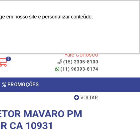
|
cliente? - Cadastrar
Área do Representante
ge em nosso site e personalizar conteúdo.
 de
Clique aqui para copiar o
código
ONTO
Fale Conosco
0
(15) 3305-8100
(11) 96393-8174
PROMOÇÕES
VOLTAR
ETOR MAVARO PM
GR CA 10931