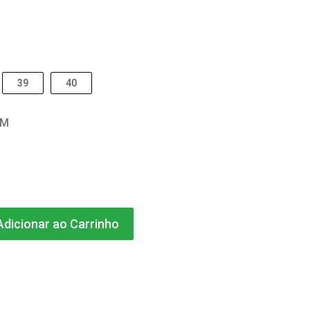
39
40
EM
dicionar ao Carrinho