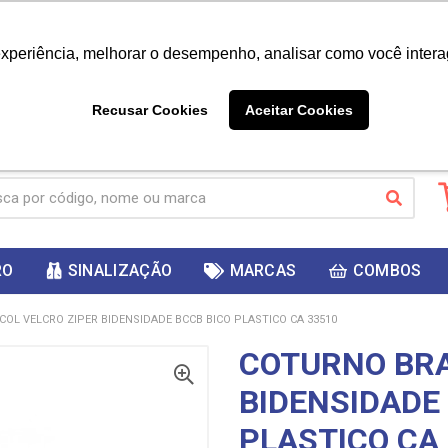
|
Já é cliente? - Entrar
Não é 
experiência, melhorar o desempenho, analisar como você intera
10%
PRIMEIRACOMPRA
 cupom
para
DESC
ganhar
Recusar Cookies
Aceitar Cookies
RO
SINALIZAÇÃO
MARCAS
COMBOS
OL VELCRO ZIPER BIDENSIDADE BCCB BICO PLASTICO CA 33510
COTURNO BRA
BIDENSIDADE
PLASTICO CA