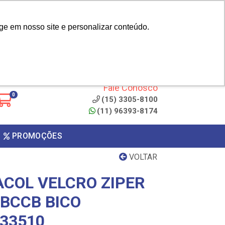
|
cliente? - Cadastrar
Área do Representante
ge em nosso site e personalizar conteúdo.
 de
Clique aqui para copiar o
código
ONTO
Fale Conosco
0
(15) 3305-8100
(11) 96393-8174
PROMOÇÕES
VOLTAR
COL VELCRO ZIPER
 BCCB BICO
 33510