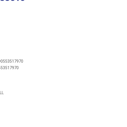
890553517970
0553517970
LL