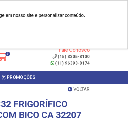
|
cliente? - Cadastrar
Área do Representante
ge em nosso site e personalizar conteúdo.
 de
Clique aqui para copiar o
código
ONTO
Fale Conosco
0
(15) 3305-8100
(11) 96393-8174
PROMOÇÕES
VOLTAR
32 FRIGORÍFICO
COM BICO CA 32207