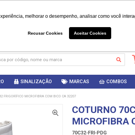
|
Já é cliente? - Entrar
Não é 
experiência, melhorar o desempenho, analisar como você intera
10%
PRIMEIRACOMPRA
 cupom
para
DESC
ganhar
Recusar Cookies
Aceitar Cookies
RO
SINALIZAÇÃO
MARCAS
COMBOS
2 FRIGORÍFICO MICROFIBRA COM BICO CA 32207
COTURNO 70C
MICROFIBRA 
70C32-FRI-PDG