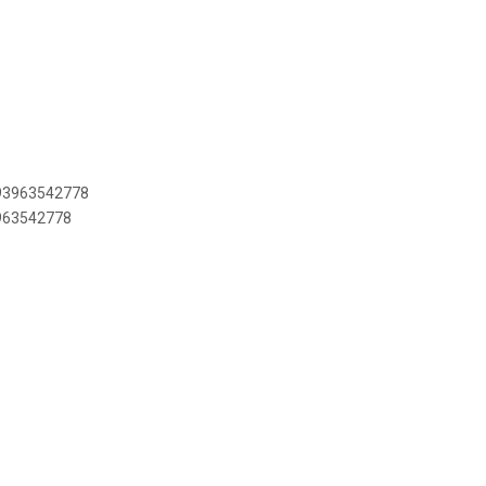
893963542778
3963542778