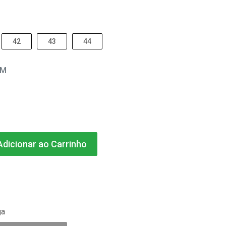
42
43
44
EM
dicionar ao Carrinho
ga