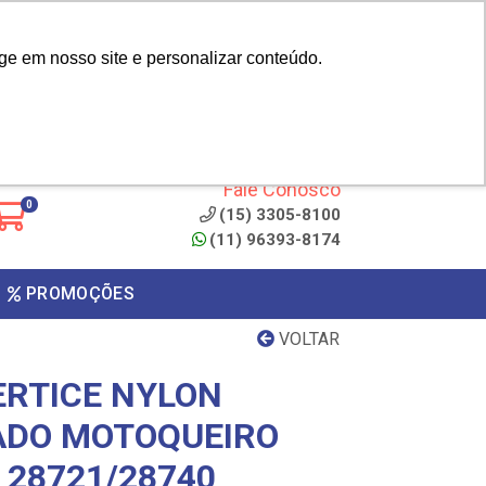
|
cliente? - Cadastrar
Área do Representante
ge em nosso site e personalizar conteúdo.
 de
Clique aqui para copiar o
código
ONTO
Fale Conosco
0
(15) 3305-8100
(11) 96393-8174
PROMOÇÕES
VOLTAR
RTICE NYLON
DO MOTOQUEIRO
 28721/28740