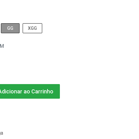
GG
XGG
EM
dicionar ao Carrinho
ga