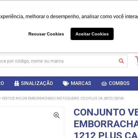
|
Já é cliente? - Entrar
Não é 
experiência, melhorar o desempenho, analisar como você intera
10%
PRIMEIRACOMPRA
 cupom
para
DESC
ganhar
Recusar Cookies
Aceitar Cookies
RO
SINALIZAÇÃO
MARCAS
COMBOS
VERTICE NYLON EMBORRACHADO MOTOQUEIRO 1212 PLUS CA 28721/28740
CONJUNTO VE
EMBORRACHA
1212 PLUS CA