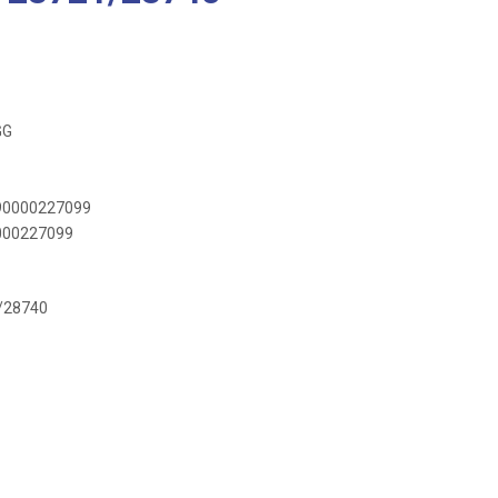
GG
890000227099
0000227099
/28740