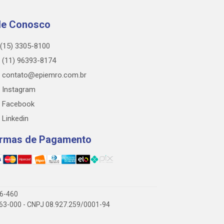
le Conosco
(15) 3305-8100
(11) 96393-8174
contato@epiemro.com.br
Instagram
Facebook
Linkedin
rmas de Pagamento
76-460
3.063-000 - CNPJ 08.927.259/0001-94