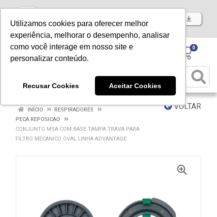
Baixe já nosso APP
Utilizamos cookies para oferecer melhor
experiência, melhorar o desempenho, analisar
como você interage em nosso site e
0
personalizar conteúdo.
Recusar Cookies
Aceitar Cookies
VOLTAR
INÍCIO
RESPIRADORES
PECA REPOSICAO
CONJUNTO MSA COM BASE TAMPA TRAVA PARA
FILTRO MECANICO OVAL LINHA ADVANTAGE