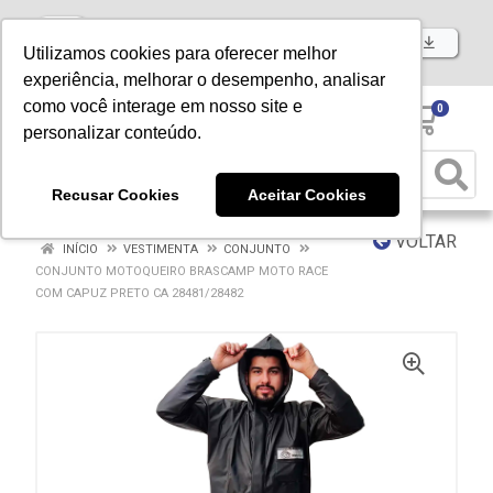
Baixe já nosso APP
Utilizamos cookies para oferecer melhor
experiência, melhorar o desempenho, analisar
como você interage em nosso site e
0
personalizar conteúdo.
Recusar Cookies
Aceitar Cookies
VOLTAR
INÍCIO
VESTIMENTA
CONJUNTO
CONJUNTO MOTOQUEIRO BRASCAMP MOTO RACE
COM CAPUZ PRETO CA 28481/28482