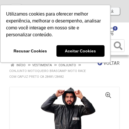
Baixe já nosso APP
Utilizamos cookies para oferecer melhor
experiência, melhorar o desempenho, analisar
como você interage em nosso site e
0
personalizar conteúdo.
Recusar Cookies
Aceitar Cookies
VOLTAR
INÍCIO
VESTIMENTA
CONJUNTO
CONJUNTO MOTOQUEIRO BRASCAMP MOTO RACE
COM CAPUZ PRETO CA 28481/28482