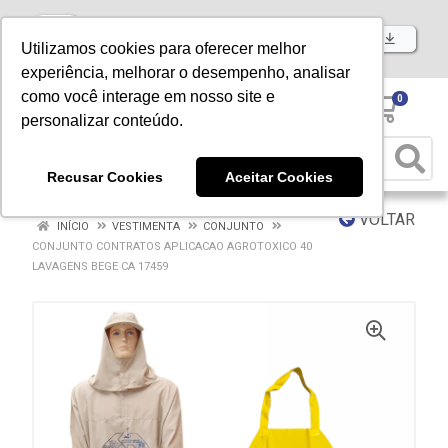
Baixe já nosso APP
Utilizamos cookies para oferecer melhor
experiência, melhorar o desempenho, analisar
como você interage em nosso site e
0
personalizar conteúdo.
Recusar Cookies
Aceitar Cookies
VOLTAR
INÍCIO
VESTIMENTA
CONJUNTO
CONJUNTO CONTRATOS APLICACAO AGROTOXICO 40
LAVAGENS BEGE CA 17459