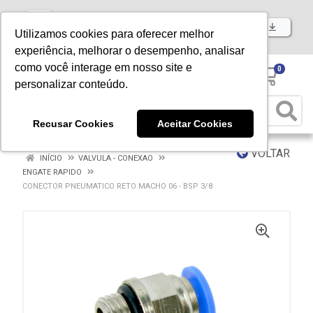
Baixe já nosso APP
Utilizamos cookies para oferecer melhor
experiência, melhorar o desempenho, analisar
como você interage em nosso site e
0
personalizar conteúdo.
Recusar Cookies
Aceitar Cookies
VOLTAR
INÍCIO
VALVULA - CONEXAO
ENGATE RAPIDO
CONECTOR PNEUMATICO RETO MACHO 06 - BSP 3/8