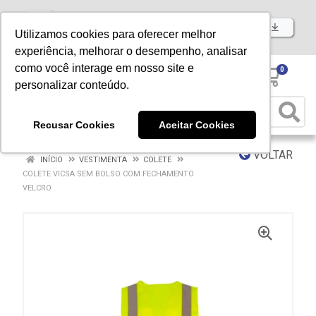
Baixe já nosso APP
Utilizamos cookies para oferecer melhor
experiência, melhorar o desempenho, analisar
como você interage em nosso site e
0
personalizar conteúdo.
Recusar Cookies
Aceitar Cookies
VOLTAR
INÍCIO
VESTIMENTA
COLETE
COLETE VICSA SEM BOLSO COM FECHAMENTO
VELCRO