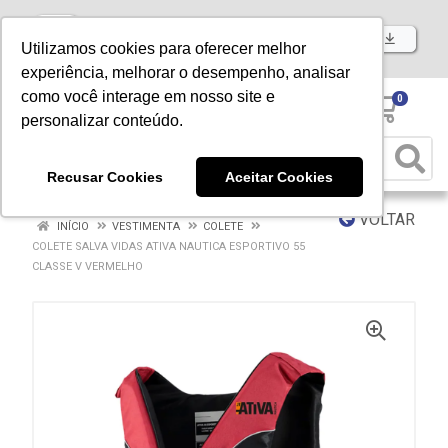
Baixe já nosso APP
Utilizamos cookies para oferecer melhor
experiência, melhorar o desempenho, analisar
como você interage em nosso site e
0
personalizar conteúdo.
Recusar Cookies
Aceitar Cookies
VOLTAR
INÍCIO
VESTIMENTA
COLETE
COLETE SALVA VIDAS ATIVA NAUTICA ESPORTIVO 55
CLASSE V VERMELHO