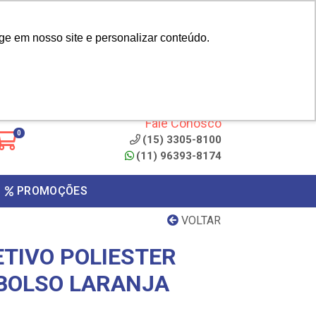
|
cliente? - Cadastrar
Área do Representante
ge em nosso site e personalizar conteúdo.
 de
Clique aqui para copiar o
código
ONTO
Fale Conosco
0
(15) 3305-8100
(11) 96393-8174
PROMOÇÕES
VOLTAR
ETIVO POLIESTER
BOLSO LARANJA