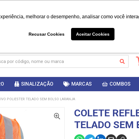
|
Já é cliente? - Entrar
Não é 
experiência, melhorar o desempenho, analisar como você intera
10%
PRIMEIRACOMPRA
 cupom
para
DESC
ganhar
Recusar Cookies
Aceitar Cookies
RO
SINALIZAÇÃO
MARCAS
COMBOS
TIVO POLIESTER TELADO SEM BOLSO LARANJA
COLETE REFL
TELADO SEM 