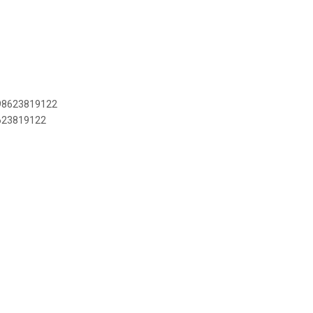
898623819122
8623819122