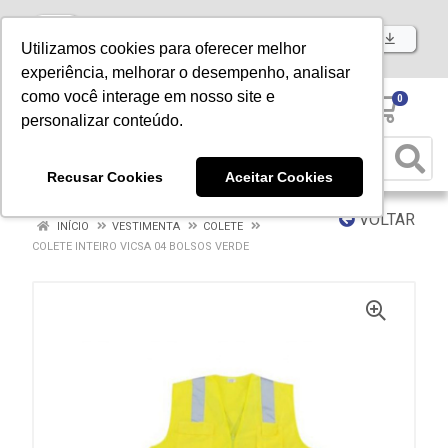
Baixe já nosso APP
Utilizamos cookies para oferecer melhor
experiência, melhorar o desempenho, analisar
como você interage em nosso site e
0
personalizar conteúdo.
Recusar Cookies
Aceitar Cookies
VOLTAR
INÍCIO
VESTIMENTA
COLETE
COLETE INTEIRO VICSA 04 BOLSOS VERDE