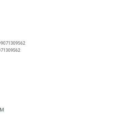
899071309562
9071309562
EM