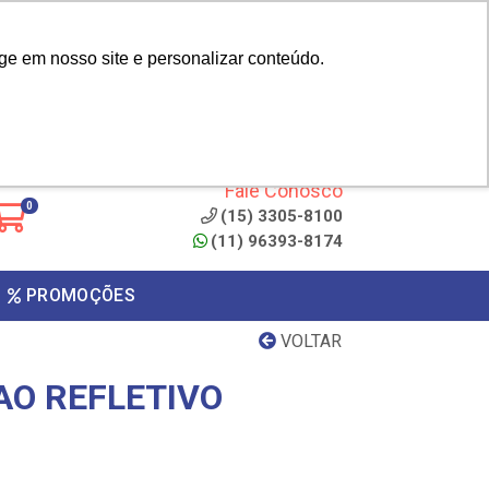
|
cliente? - Cadastrar
Área do Representante
ge em nosso site e personalizar conteúdo.
 de
Clique aqui para copiar o
código
ONTO
Fale Conosco
0
(15) 3305-8100
(11) 96393-8174
PROMOÇÕES
VOLTAR
AO REFLETIVO