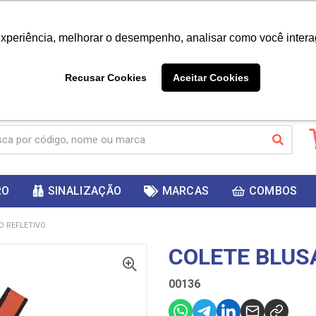
|
Já é cliente? - Entrar
Não é 
experiência, melhorar o desempenho, analisar como você intera
10%
PRIMEIRACOMPRA
 cupom
para
DESC
ganhar
Recusar Cookies
Aceitar Cookies
RO
SINALIZAÇÃO
MARCAS
COMBOS
O REFLETIVO
COLETE BLUS
00136