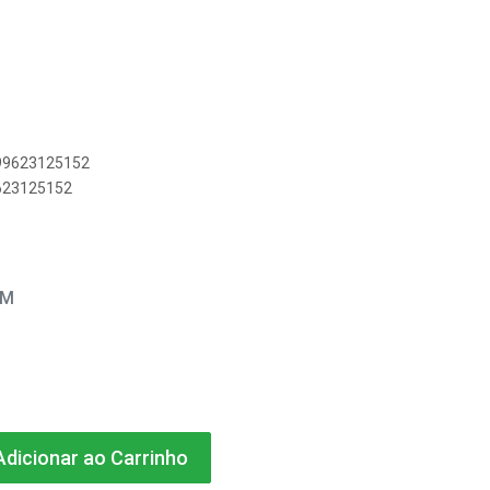
899623125152
9623125152
EM
dicionar ao Carrinho