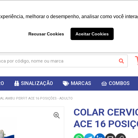
|
Já é cliente? - Entrar
Não é 
experiência, melhorar o desempenho, analisar como você intera
10%
PRIMEIRACOMPRA
 cupom
para
DESC
ganhar
Recusar Cookies
Aceitar Cookies
RO
SINALIZAÇÃO
MARCAS
COMBOS
AL AMBU PERFIT ACE 16 POSIÇÕES - ADULTO
COLAR CERVI
ACE 16 POSIÇ