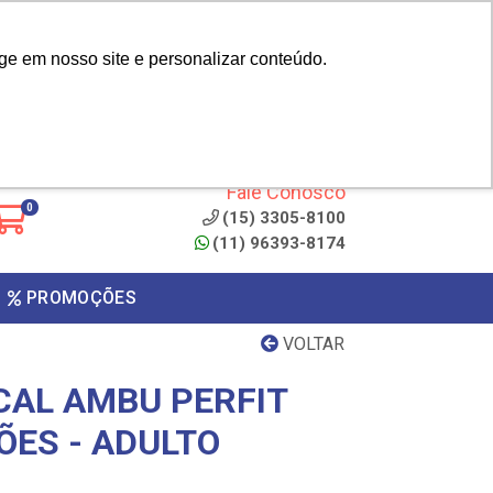
|
cliente? - Cadastrar
Área do Representante
ge em nosso site e personalizar conteúdo.
 de
Clique aqui para copiar o
código
ONTO
Fale Conosco
0
(15) 3305-8100
(11) 96393-8174
PROMOÇÕES
VOLTAR
CAL AMBU PERFIT
ÕES - ADULTO