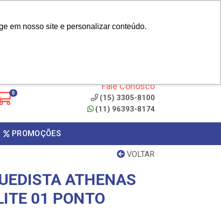
|
cliente? - Cadastrar
Área do Representante
ge em nosso site e personalizar conteúdo.
 de
Clique aqui para copiar o
código
ONTO
Fale Conosco
0
(15) 3305-8100
(11) 96393-8174
PROMOÇÕES
VOLTAR
UEDISTA ATHENAS
LITE 01 PONTO