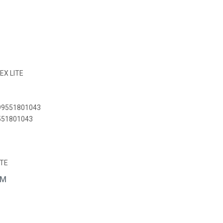
LEX LITE
899551801043
9551801043
ITE
EM