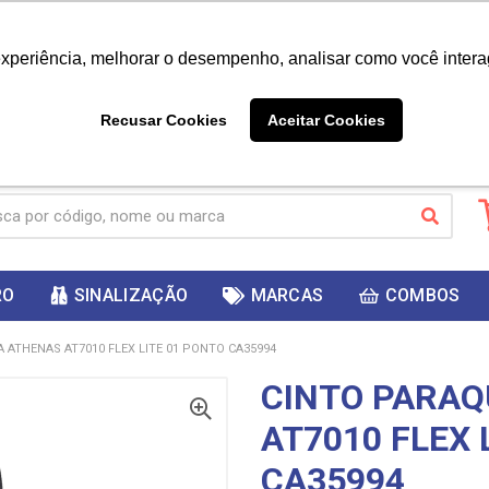
|
Já é cliente? - Entrar
Não é 
experiência, melhorar o desempenho, analisar como você intera
10%
PRIMEIRACOMPRA
 cupom
para
DESC
ganhar
Recusar Cookies
Aceitar Cookies
RO
SINALIZAÇÃO
MARCAS
COMBOS
 ATHENAS AT7010 FLEX LITE 01 PONTO CA35994
CINTO PARAQ
AT7010 FLEX 
CA35994