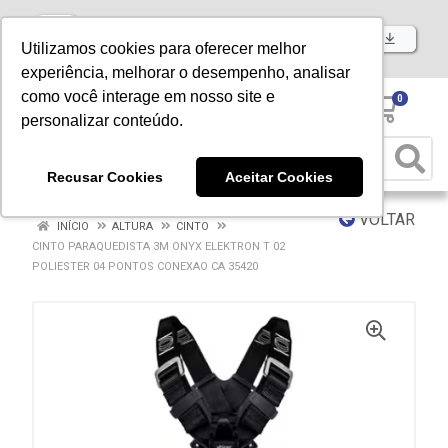
Baixe já nosso APP
Utilizamos cookies para oferecer melhor
experiência, melhorar o desempenho, analisar
como você interage em nosso site e
0
personalizar conteúdo.
Recusar Cookies
Aceitar Cookies
VOLTAR
INÍCIO
ALTURA
CINTO
CINTO PARAQUEDISTA 3M ONYX ELEKTRON T 02
POLIESTER 04 PONTOS CONEXAO CA 35420