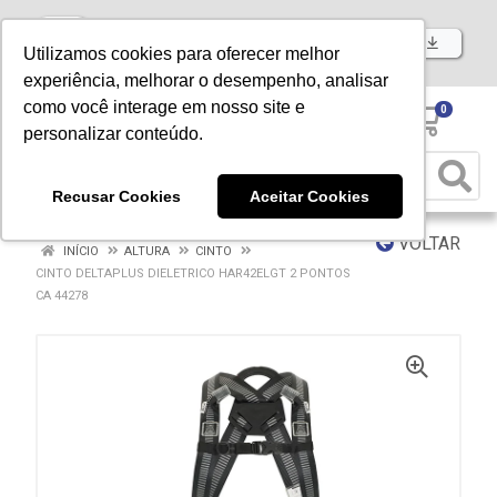
Baixe já nosso APP
Utilizamos cookies para oferecer melhor
experiência, melhorar o desempenho, analisar
como você interage em nosso site e
0
personalizar conteúdo.
Recusar Cookies
Aceitar Cookies
VOLTAR
INÍCIO
ALTURA
CINTO
CINTO DELTAPLUS DIELETRICO HAR42ELGT 2 PONTOS
CA 44278