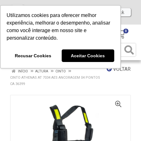
Baixe já nosso APP
Utilizamos cookies para oferecer melhor
experiência, melhorar o desempenho, analisar
como você interage em nosso site e
0
personalizar conteúdo.
Recusar Cookies
Aceitar Cookies
VOLTAR
INÍCIO
ALTURA
CINTO
CINTO ATHENAS AT 7034 AES ANCORAGEM 04 PONTOS
CA 36399