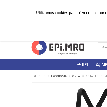
Utilizamos cookies para oferecer melhor 
PRIMEIRA
Vai fazer a
Utilize o
COMPRA?
EPI
M
INÍCIO
ERGONOMIA
CINTA
CINTA ERGONÔMI