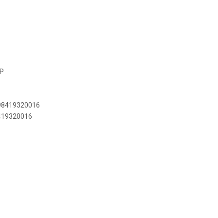
-P
898419320016
8419320016