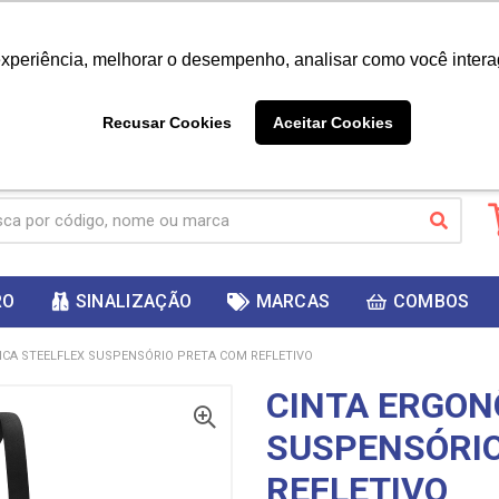
|
Já é cliente? - Entrar
Não é 
experiência, melhorar o desempenho, analisar como você intera
10%
PRIMEIRACOMPRA
 cupom
para
DESC
ganhar
Recusar Cookies
Aceitar Cookies
RO
SINALIZAÇÃO
MARCAS
COMBOS
CA STEELFLEX SUSPENSÓRIO PRETA COM REFLETIVO
CINTA ERGON
SUSPENSÓRI
REFLETIVO