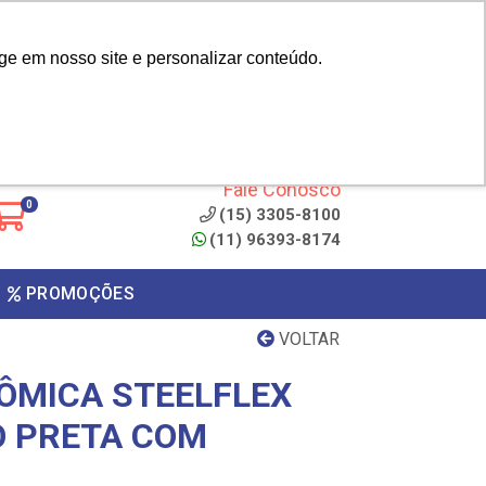
|
cliente? - Cadastrar
Área do Representante
ge em nosso site e personalizar conteúdo.
 de
Clique aqui para copiar o
código
ONTO
Fale Conosco
0
(15) 3305-8100
(11) 96393-8174
PROMOÇÕES
VOLTAR
ÔMICA STEELFLEX
O PRETA COM