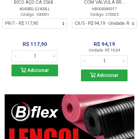
BICO AÇO CA 2568...
COM VALVULA BR...
4045BELS2400LL
HB004385017
Código: 100001
Código: 270025
R$ 117,90
R$ 94,19
Unidade: R$ 18,84
Adicionar
Adicionar