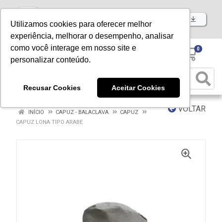
Baixe já nosso APP
Utilizamos cookies para oferecer melhor
experiência, melhorar o desempenho, analisar
como você interage em nosso site e
0
personalizar conteúdo.
Recusar Cookies
Aceitar Cookies
VOLTAR
INÍCIO
CAPUZ - BALACLAVA
CAPUZ
CAPUZ LONA TIPO ARABE