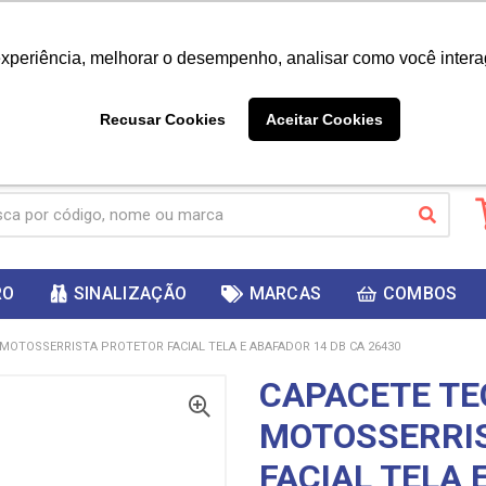
|
Já é cliente? - Entrar
Não é 
experiência, melhorar o desempenho, analisar como você intera
10%
PRIMEIRACOMPRA
 cupom
para
DESC
ganhar
Recusar Cookies
Aceitar Cookies
RO
SINALIZAÇÃO
MARCAS
COMBOS
MOTOSSERRISTA PROTETOR FACIAL TELA E ABAFADOR 14 DB CA 26430
CAPACETE T
MOTOSSERRI
FACIAL TELA 