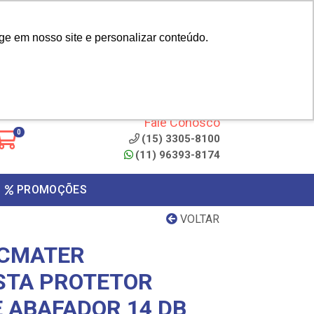
|
cliente? - Cadastrar
Área do Representante
ge em nosso site e personalizar conteúdo.
 de
Clique aqui para copiar o
código
ONTO
Fale Conosco
0
(15) 3305-8100
(11) 96393-8174
PROMOÇÕES
VOLTAR
ECMATER
STA PROTETOR
E ABAFADOR 14 DB