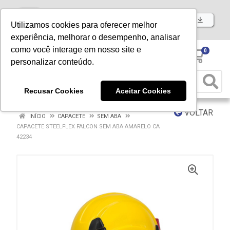
Baixe já nosso APP
Utilizamos cookies para oferecer melhor
experiência, melhorar o desempenho, analisar
como você interage em nosso site e
0
personalizar conteúdo.
Recusar Cookies
Aceitar Cookies
VOLTAR
INÍCIO
CAPACETE
SEM ABA
CAPACETE STEELFLEX FALCON SEM ABA AMARELO CA
42234