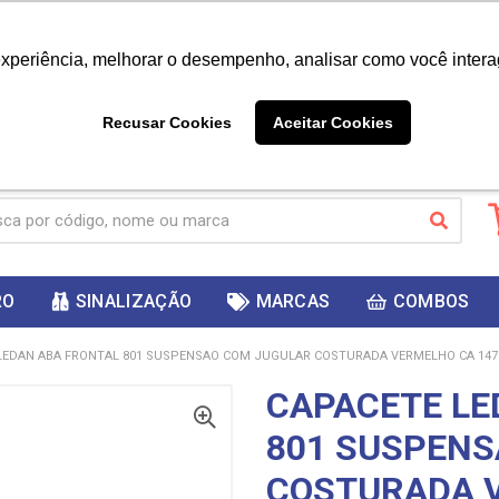
|
Já é cliente? - Entrar
Não é 
experiência, melhorar o desempenho, analisar como você intera
10%
PRIMEIRACOMPRA
 cupom
para
DESC
ganhar
Recusar Cookies
Aceitar Cookies
RO
SINALIZAÇÃO
MARCAS
COMBOS
LEDAN ABA FRONTAL 801 SUSPENSAO COM JUGULAR COSTURADA VERMELHO CA 147
CAPACETE LE
801 SUSPENS
COSTURADA V