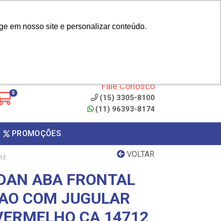
|
cliente? - Cadastrar
Área do Representante
ge em nosso site e personalizar conteúdo.
 de
Clique aqui para copiar o
código
ONTO
Fale Conosco
0
(15) 3305-8100
(11) 96393-8174
PROMOÇÕES
VOLTAR
12
DAN ABA FRONTAL
AO COM JUGULAR
ERMELHO CA 14712