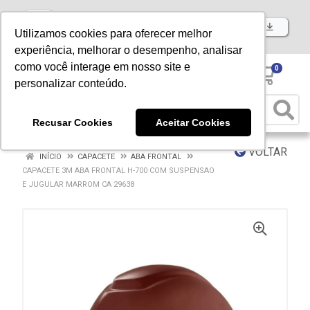
Baixe já nosso APP
Utilizamos cookies para oferecer melhor
experiência, melhorar o desempenho, analisar
como você interage em nosso site e
0
personalizar conteúdo.
Recusar Cookies
Aceitar Cookies
VOLTAR
INÍCIO
CAPACETE
ABA FRONTAL
CAPACETE 3M ABA FRONTAL H-700 COM SUSPENSAO
E JUGULAR MARROM CA 29638