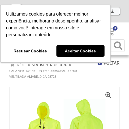
Baixe já nosso APP
Utilizamos cookies para oferecer melhor
experiência, melhorar o desempenho, analisar
como você interage em nosso site e
0
personalizar conteúdo.
Recusar Cookies
Aceitar Cookies
VOLTAR
INÍCIO
VESTIMENTA
CAPA
CAPA VERTICE NYLON EMBORRACHADO 4300
VENTILADA AMARELO CA 28728