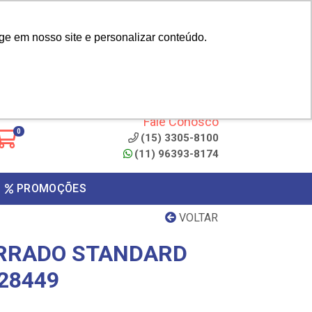
|
cliente? - Cadastrar
Área do Representante
ge em nosso site e personalizar conteúdo.
 de
Clique aqui para copiar o
código
ONTO
Fale Conosco
0
(15) 3305-8100
(11) 96393-8174
PROMOÇÕES
VOLTAR
ORRADO STANDARD
28449