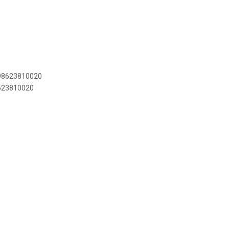
898623810020
8623810020