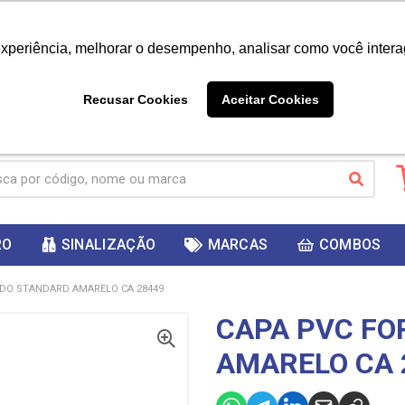
|
Já é cliente? - Entrar
Não é 
experiência, melhorar o desempenho, analisar como você intera
10%
PRIMEIRACOMPRA
 cupom
para
DESC
ganhar
Recusar Cookies
Aceitar Cookies
RO
SINALIZAÇÃO
MARCAS
COMBOS
DO STANDARD AMARELO CA 28449
CAPA PVC F
AMARELO CA 