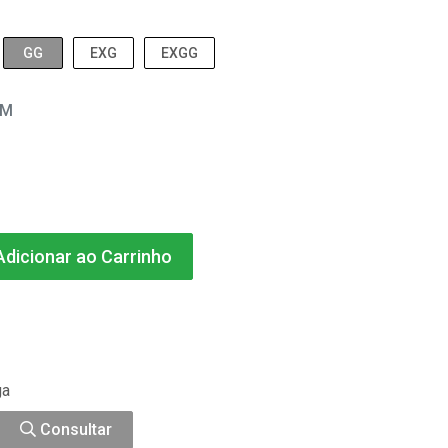
GG
EXG
EXGG
EM
dicionar ao Carrinho
ga
Consultar