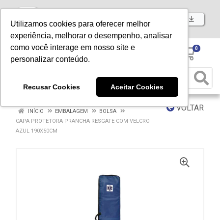
Baixe já nosso APP
Utilizamos cookies para oferecer melhor
experiência, melhorar o desempenho, analisar
como você interage em nosso site e
0
personalizar conteúdo.
Recusar Cookies
Aceitar Cookies
VOLTAR
INÍCIO
EMBALAGEM
BOLSA
CAPA PROTETORA PRANCHA RESGATE COM VELCRO
AZUL 190X50CM