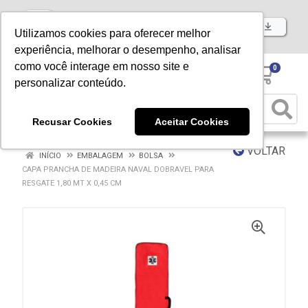
Baixe já nosso APP
Utilizamos cookies para oferecer melhor
experiência, melhorar o desempenho, analisar
como você interage em nosso site e
0
personalizar conteúdo.
Recusar Cookies
Aceitar Cookies
VOLTAR
INÍCIO
EMBALAGEM
BOLSA
CAPA PRANCHA DE MADEIRA NAVAL DOBRAVEL PARA
RESGATE 1,80 MT X 0,45 CM