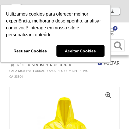
Baixe já nosso APP
Utilizamos cookies para oferecer melhor
experiência, melhorar o desempenho, analisar
como você interage em nosso site e
0
personalizar conteúdo.
Recusar Cookies
Aceitar Cookies
VOLTAR
INÍCIO
VESTIMENTA
CAPA
CAPA MCA PVC FORRADO AMARELO COM REFLETIVO
CA 33304