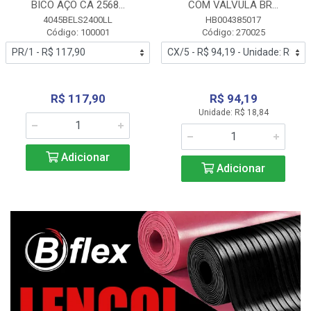
BICO AÇO CA 2568...
COM VALVULA BR...
4045BELS2400LL
HB004385017
Código: 100001
Código: 270025
R$ 117,90
R$ 94,19
Unidade: R$ 18,84
Adicionar
Adicionar