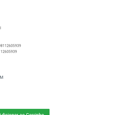
I
898112605939
8112605939
EM
dicionar ao Carrinho