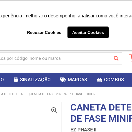
|
Já é cliente? - Entrar
Não é 
experiência, melhorar o desempenho, analisar como você intera
10%
PRIMEIRACOMPRA
 cupom
para
DESC
ganhar
Recusar Cookies
Aceitar Cookies
RO
SINALIZAÇÃO
MARCAS
COMBOS
A DETECTORA SEQUENCIA DE FASE MINIPA EZ PHASE II 1000V
CANETA DETE
DE FASE MINI
EZ PHASE II