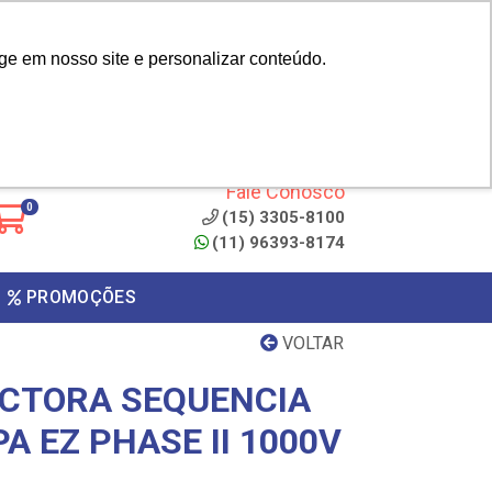
|
cliente? - Cadastrar
Área do Representante
ge em nosso site e personalizar conteúdo.
 de
Clique aqui para copiar o
código
ONTO
Fale Conosco
0
(15) 3305-8100
(11) 96393-8174
PROMOÇÕES
VOLTAR
CTORA SEQUENCIA
PA EZ PHASE II 1000V