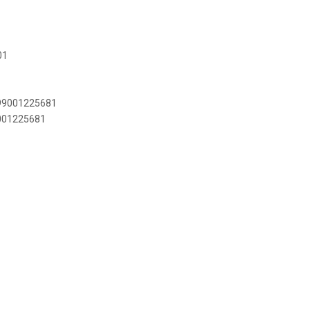
01
899001225681
9001225681