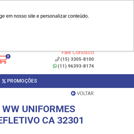
|
cliente? - Cadastrar
Área do Representante
ge em nosso site e personalizar conteúdo.
 de
Clique aqui para copiar o
código
ONTO
Fale Conosco
0
(15) 3305-8100
(11) 96393-8174
PROMOÇÕES
VOLTAR
0 WW UNIFORMES
EFLETIVO CA 32301