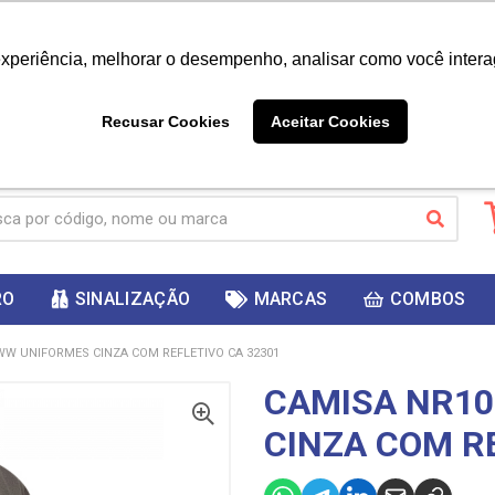
|
Já é cliente? - Entrar
Não é 
experiência, melhorar o desempenho, analisar como você intera
10%
PRIMEIRACOMPRA
 cupom
para
DESC
ganhar
Recusar Cookies
Aceitar Cookies
RO
SINALIZAÇÃO
MARCAS
COMBOS
WW UNIFORMES CINZA COM REFLETIVO CA 32301
CAMISA NR1
CINZA COM R