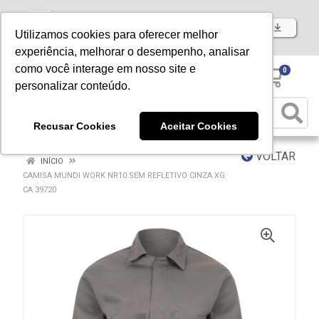
Baixe já nosso APP
Utilizamos cookies para oferecer melhor
experiência, melhorar o desempenho, analisar
como você interage em nosso site e
0
personalizar conteúdo.
Recusar Cookies
Aceitar Cookies
VOLTAR
INÍCIO
CAMISA MUNDI WORK NR10 SEM REFLETIVO CINZA XG
CA 39720